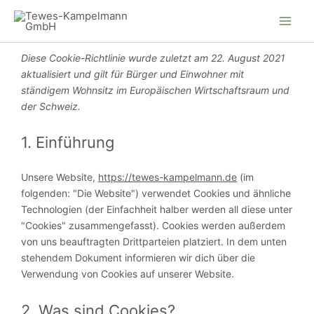
Zum
Inhalt
springen
Consent
Consent
Consent
Consent
Consent
Consent
Consent
Consent
Diese Cookie-Richtlinie wurde zuletzt am 22. August 2021
to
to
to
to
to
to
to
to
aktualisiert und gilt für Bürger und Einwohner mit
service
service
service
service
service
service
service
service
ständigem Wohnsitz im Europäischen Wirtschaftsraum und
elementor
wp-
wordpress
complianz
google-
youtube
facebook
sonstiges
der Schweiz.
optimize
maps
1. Einführung
Unsere Website,
https://tewes-kampelmann.de
(im
folgenden: "Die Website") verwendet Cookies und ähnliche
Technologien (der Einfachheit halber werden all diese unter
"Cookies" zusammengefasst). Cookies werden außerdem
von uns beauftragten Drittparteien platziert. In dem unten
stehendem Dokument informieren wir dich über die
Verwendung von Cookies auf unserer Website.
2. Was sind Cookies?