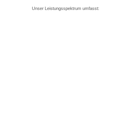
Unser
Leistungsspektrum
umfasst:
Konzeption
Wir gestalten.