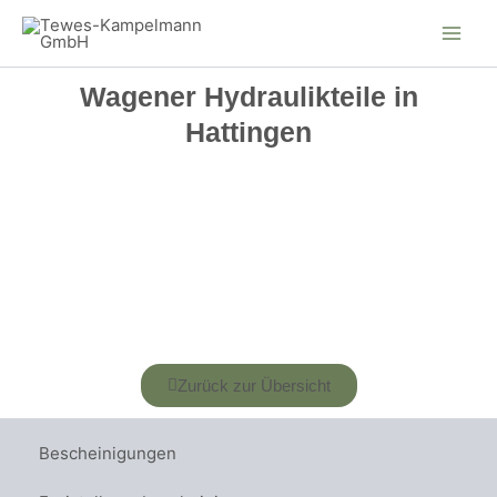
Zum
Inhalt
springen
Wagener Hydraulikteile in
Hattingen
Zurück zur Übersicht
Bescheinigungen